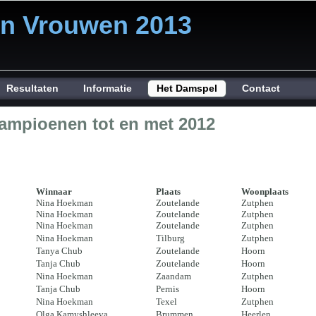
 Vrouwen 2013
Resultaten
Informatie
Het Damspel
Contact
ampioenen tot en met 2012
Winnaar
Plaats
Woonplaats
Nina Hoekman
Zoutelande
Zutphen
Nina Hoekman
Zoutelande
Zutphen
Nina Hoekman
Zoutelande
Zutphen
Nina Hoekman
Tilburg
Zutphen
Tanya Chub
Zoutelande
Hoorn
Tanja Chub
Zoutelande
Hoorn
Nina Hoekman
Zaandam
Zutphen
Tanja Chub
Pernis
Hoorn
Nina Hoekman
Texel
Zutphen
Olga Kamyshleeva
Brummen
Heerlen