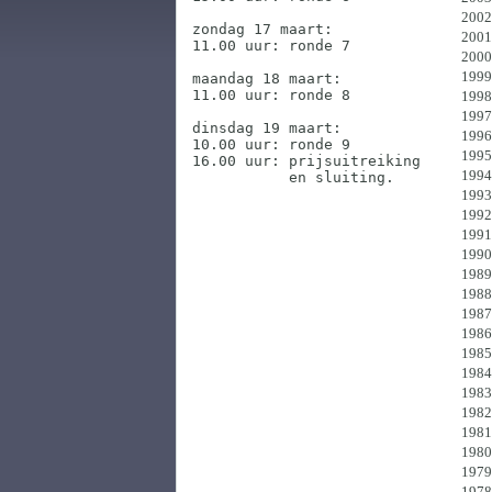
2002
zondag 17 maart:

2001
11.00 uur: ronde 7

2000
1999
maandag 18 maart:

11.00 uur: ronde 8

1998
1997
dinsdag 19 maart:

1996
10.00 uur: ronde 9

1995
16.00 uur: prijsuitreiking

1994
           en sluiting.
1993
1992
1991
1990
1989
1988
1987
1986
1985
1984
1983
1982
1981
1980
1979
1978