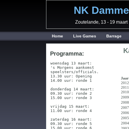
NK Dammen
Zoutelande, 13 - 19 maart
Home
Live Games
Barrage
K
Programma:
woensdag 13 maart:

's Morgens aankomst

speelsters/officials.

13.30 uur: Opening

Jaar
14.00 uur: ronde 1

2012
2011
donderdag 14 maart:

2010
09.30 uur: ronde 2

2009
15.00 uur: ronde 3

2008
vrijdag 15 maart:

2007
11.00 uur: ronde 4

2006
2005
zaterdag 16 maart:

2004
09.30 uur: ronde 5

15.00 uur: ronde 6

2003