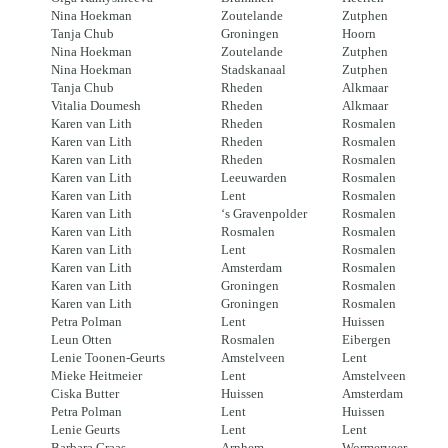
Nina Hoekman
Zoutelande
Zutphen
Tanja Chub
Groningen
Hoorn
Nina Hoekman
Zoutelande
Zutphen
Nina Hoekman
Stadskanaal
Zutphen
Tanja Chub
Rheden
Alkmaar
Vitalia Doumesh
Rheden
Alkmaar
Karen van Lith
Rheden
Rosmalen
Karen van Lith
Rheden
Rosmalen
Karen van Lith
Rheden
Rosmalen
Karen van Lith
Leeuwarden
Rosmalen
Karen van Lith
Lent
Rosmalen
Karen van Lith
‘s Gravenpolder
Rosmalen
Karen van Lith
Rosmalen
Rosmalen
Karen van Lith
Lent
Rosmalen
Karen van Lith
Amsterdam
Rosmalen
Karen van Lith
Groningen
Rosmalen
Karen van Lith
Groningen
Rosmalen
Petra Polman
Lent
Huissen
Leun Otten
Rosmalen
Eibergen
Lenie Toonen-Geurts
Amstelveen
Lent
Mieke Heitmeier
Lent
Amstelveen
Ciska Butter
Huissen
Amsterdam
Petra Polman
Lent
Huissen
Lenie Geurts
Lent
Lent
Barbara Graas
Arnhem
Wormerveer