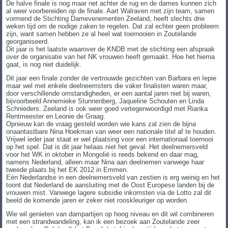
De halve finale is nog maar net achter de rug en de dames kunnen zich
al weer voorbereiden op de finale. Aart Walraven met zijn team, samen
vormend de Stichting Damevenementen Zeeland, heeft slechts drie
weken tijd om de nodige zaken te regelen. Dat zal echter geen probleem
zijn, want samen hebben ze al heel wat toernooien in Zoutelande
georganiseerd.
Dit jaar is het laatste waarover de KNDB met de stichting een afspraak
over de organisatie van het NK vrouwen heeft gemaakt. Hoe het hierna
gaat, is nog niet duidelijk.
Dit jaar een finale zonder de vertrouwde gezichten van Barbara en Iepie
maar wel met enkele deelneemsters die vaker finalisten waren maar,
door verschillende omstandigheden, er een aantal jaren niet bij waren,
bijvoorbeeld Annemieke Stunnenberg, Jaqueline Schouten en Linda
Schnieders. Zeeland is ook weer goed vertegenwoordigd met Rianka
Rentmeester en Leonie de Graag.
Opnieuw kan de vraag gesteld worden wie kans zal zien de bijna
onaantastbare Nina Hoekman van weer een nationale titel af te houden.
Vrijwel ieder jaar staat er wel plaatsing voor een internationaal toernooi
op het spel. Dat is dit jaar helaas niet het geval. Het deelnemersveld
voor het WK in oktober in Mongolië is reeds bekend en daar mag,
namens Nederland, alleen maar Nina aan deelnemen vanwege haar
tweede plaats bij het EK 2012 in Emmen.
Eén Nederlandse in een deelnemersveld van zestien is erg weinig en het
toont dat Nederland de aansluiting met de Oost Europese landen bij de
vrouwen mist. Vanwege lagere subsidie inkomsten via de Lotto zal dit
beeld de komende jaren er zeker niet rooskleuriger op worden.
Wie wil genieten van dampartijen op hoog niveau en dit wil combineren
met een strandwandeling, kan ik een bezoek aan Zoutelande zeer