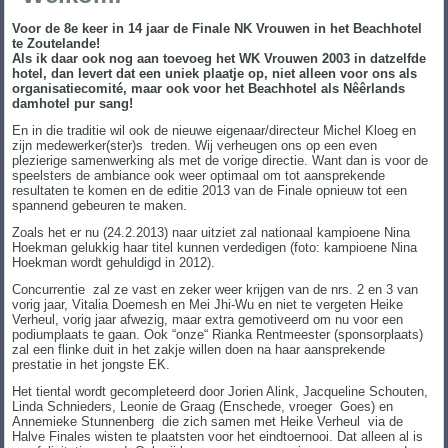
Voor de 8e keer in 14 jaar de Finale NK Vrouwen in het Beachhotel
te Zoutelande!
Als ik daar ook nog aan toevoeg het WK Vrouwen 2003 in datzelfde
hotel, dan levert dat een uniek plaatje op, niet alleen voor ons als
organisatiecomité, maar ook voor het Beachhotel als Nêêrlands
damhotel pur sang!
En in die traditie wil ook de nieuwe eigenaar/directeur Michel Kloeg en
zijn medewerker(ster)s treden. Wij verheugen ons op een even
plezierige samenwerking als met de vorige directie. Want dan is voor de
speelsters de ambiance ook weer optimaal om tot aansprekende
resultaten te komen en de editie 2013 van de Finale opnieuw tot een
spannend gebeuren te maken.
Zoals het er nu (24.2.2013) naar uitziet zal nationaal kampioene Nina
Hoekman gelukkig haar titel kunnen verdedigen (foto: kampioene Nina
Hoekman wordt gehuldigd in 2012).
Concurrentie zal ze vast en zeker weer krijgen van de nrs. 2 en 3 van
vorig jaar, Vitalia Doemesh en Mei Jhi-Wu en niet te vergeten Heike
Verheul, vorig jaar afwezig, maar extra gemotiveerd om nu voor een
podiumplaats te gaan. Ook “onze“ Rianka Rentmeester (sponsorplaats)
zal een flinke duit in het zakje willen doen na haar aansprekende
prestatie in het jongste EK.
Het tiental wordt gecompleteerd door Jorien Alink, Jacqueline Schouten,
Linda Schnieders, Leonie de Graag (Enschede, vroeger Goes) en
Annemieke Stunnenberg die zich samen met Heike Verheul via de
Halve Finales wisten te plaatsten voor het eindtoernooi. Dat alleen al is