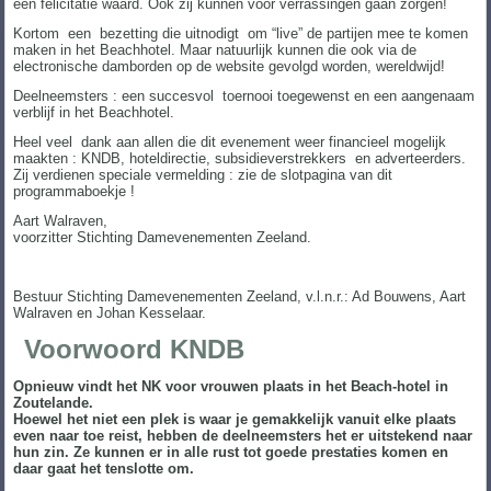
een felicitatie waard. Ook zij kunnen voor verrassingen gaan zorgen!
Kortom een bezetting die uitnodigt om “live” de partijen mee te komen
maken in het Beachhotel. Maar natuurlijk kunnen die ook via de
electronische damborden op de website gevolgd worden, wereldwijd!
Deelneemsters : een succesvol toernooi toegewenst en een aangenaam
verblijf in het Beachhotel.
Heel veel dank aan allen die dit evenement weer financieel mogelijk
maakten : KNDB, hoteldirectie, subsidieverstrekkers en adverteerders.
Zij verdienen speciale vermelding : zie de slotpagina van dit
programmaboekje !
Aart Walraven,
voorzitter Stichting Damevenementen Zeeland.
Bestuur Stichting Damevenementen Zeeland, v.l.n.r.: Ad Bouwens, Aart
Walraven en Johan Kesselaar.
Voorwoord KNDB
Opnieuw vindt het NK voor vrouwen plaats in het Beach-hotel in
Zoutelande.
Hoewel het niet een plek is waar je gemakkelijk vanuit elke plaats
even naar toe reist, hebben de deelneemsters het er uitstekend naar
hun zin. Ze kunnen er in alle rust tot goede prestaties komen en
daar gaat het tenslotte om.