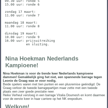
09.30 uur: ronde 5

15.00 uur: ronde 6

zondag 17 maart:

11.00 uur: ronde 7

maandag 18 maart:

11.00 uur: ronde 8

dinsdag 19 maart:

10.00 uur: ronde 9

16.00 uur: prijsuitreiking

           en sluiting.
Nina Hoekman Nederlands
Kampioene!
Nina Hoekman is voor de tiende keer Nederlands kampioene
dammen! Gemakkelijk ging het niet, een spannende barrage tegen
Leonie de Graag was er voor nodig.
Beide spelers waren met tien punten en een plusremise geëindigd. De
Graag verloor de tweede barragepartijen maar zette met een tweede
plaats een zeer goede prestatie neer.
Heike Verheul versloeg in een barrage Vitalia Doumesh en komt daarmee
voor de eerste keer in haar carriere op het NK erepodium.
Welkom!